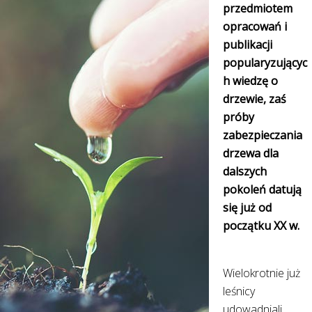
przedmiotem
opracowań i
publikacji
popularyzującyc
h wiedzę o
drzewie, zaś
próby
zabezpieczania
drzewa dla
dalszych
pokoleń datują
się już od
początku XX w.
Wielokrotnie już
leśnicy
udowadniali